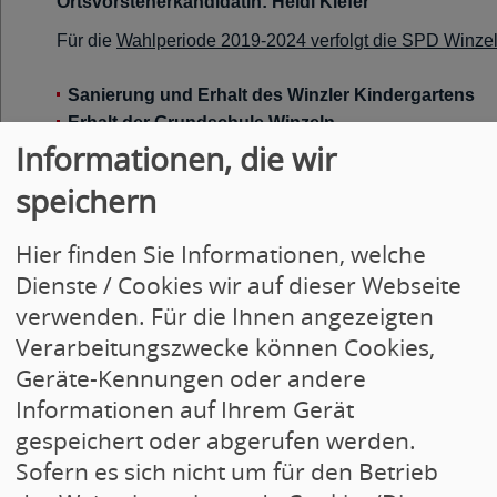
Ortsvorsteherkandidatin: Heidi Kiefer
Für die
Wahlperiode 2019-2024 verfolgt die SPD Winzeln
Sanierung und Erhalt des Winzler Kindergartens
Erhalt der Grundschule Winzeln
Informationen, die wir
Verkehrsberuhigung im Ort beginnend mit der Ger
Erhalt der örtlichen Infrastruktur u.a. 
speichern
Lebensmittelmarkt,
Ausbau der Jugendarbeit mit Einbindung der städt
Hier finden Sie Informationen, welche
Ausweisung von möglichen Baugebieten für junge
Dienste / Cookies wir auf dieser Webseite
Fortführung Straßenausbauprogramm in Winzeln
verwenden. Für die Ihnen angezeigten
Verarbeitungszwecke können Cookies,
SPD-Liste für den Ortsbeirat:
Geräte-Kennungen oder andere
Weiterlesen
»
Informationen auf Ihrem Gerät
gespeichert oder abgerufen werden.
Sofern es sich nicht um für den Betrieb
[01.07.2017]