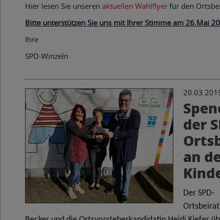
Hier lesen Sie unseren
aktuellen Wahlflyer
für den Ortsbe
Bitte unterstützen Sie uns mit Ihrer Stimme am 26.Mai 2
Ihre
SPD-Winzeln
20.03.201
Spen
der S
Ortsb
an d
Kind
Der SPD-
Ortsbeira
Becker
und die
Ortsvorsteherkandidatin Heidi Kiefer
üb