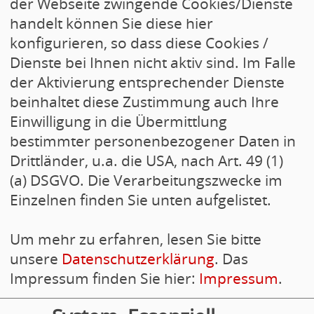
der Webseite zwingende Cookies/Dienste
Es tut sich was im Winzler Kind
handelt können Sie diese hier
konfigurieren, so dass diese Cookies /
[31.05.2016]
Dienste bei Ihnen nicht aktiv sind. Im Falle
Neuwahlen des SPD-Ortsverein
der Aktivierung entsprechender Dienste
beinhaltet diese Zustimmung auch Ihre
[22.02.2016]
Einwilligung in die Übermittlung
Neue Ausgabe Infoblatt
.
bestimmter personenbezogener Daten in
Drittländer, u.a. die USA, nach Art. 49 (1)
[08.12.2014]
(a) DSGVO. Die Verarbeitungszwecke im
Geplante Schließung Kindergar
Einzelnen finden Sie unten aufgelistet.
[28.05.2014]
Ergebnis der Kommunalwahl vom
Um mehr zu erfahren, lesen Sie bitte
unsere
Datenschutzerklärung
. Das
Impressum finden Sie hier:
Impressum
.
RSS-Nachrichtenticker, Adresse und Infos
.